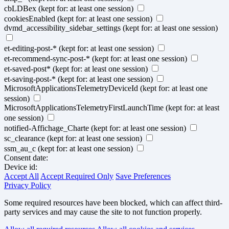
cbLDBex
(kept for: at least one session)
cookiesEnabled
(kept for: at least one session)
dvmd_accessibility_sidebar_settings
(kept for: at least one session)
et-editing-post-*
(kept for: at least one session)
et-recommend-sync-post-*
(kept for: at least one session)
et-saved-post*
(kept for: at least one session)
et-saving-post-*
(kept for: at least one session)
MicrosoftApplicationsTelemetryDeviceId
(kept for: at least one
session)
MicrosoftApplicationsTelemetryFirstLaunchTime
(kept for: at least
one session)
notified-Affichage_Charte
(kept for: at least one session)
sc_clearance
(kept for: at least one session)
ssm_au_c
(kept for: at least one session)
Consent date:
Device id:
Accept All
Accept Required Only
Save Preferences
Privacy Policy
Some required resources have been blocked, which can affect third-
party services and may cause the site to not function properly.