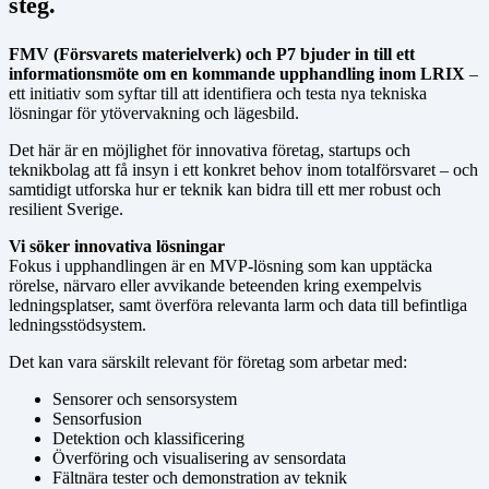
steg.
FMV (Försvarets materielverk) och P7 bjuder in till ett
informationsmöte om en kommande upphandling inom LRIX
–
ett initiativ som syftar till att identifiera och testa nya tekniska
lösningar för ytövervakning och lägesbild.
Det här är en möjlighet för innovativa företag, startups och
teknikbolag att få insyn i ett konkret behov inom totalförsvaret – och
samtidigt utforska hur er teknik kan bidra till ett mer robust och
resilient Sverige.
Vi söker innovativa lösningar
Fokus i upphandlingen är en MVP-lösning som kan upptäcka
rörelse, närvaro eller avvikande beteenden kring exempelvis
ledningsplatser, samt överföra relevanta larm och data till befintliga
ledningsstödsystem.
Det kan vara särskilt relevant för företag som arbetar med:
Sensorer och sensorsystem
Sensorfusion
Detektion och klassificering
Överföring och visualisering av sensordata
Fältnära tester och demonstration av teknik