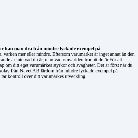
mar kan man dra från mindre lyckade exempel på
rke, varken mer eller mindre. Eftersom varumärket är inget annat än den
ande är inte vad du är, utan vad omvärlden tror att du är.För att
kap om ditt eget varumärkes styrkor och svagheter. Det är först när du
okolay från Navet AB lärdom från mindre lyckade exempel på
u tar kontroll över ditt varumärkes utveckling.