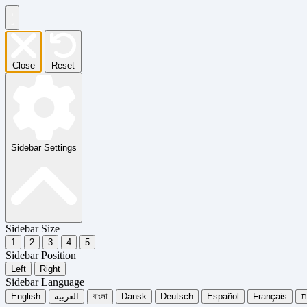
Close
Reset
Sidebar Settings
Sidebar Size
1
2
3
4
5
Sidebar Position
Left
Right
Sidebar Language
English
العربية
বাংলা
Dansk
Deutsch
Español
Français
ית