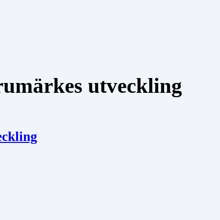
arumärkes utveckling
eckling