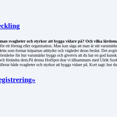
eckling
r man svagheter och styrkor att bygga vidare på? Och vilka lärdo
 för ett företag eller organisation. Man kan säga att man är sitt varumä
detta som formar köparnas attityder och vägleder deras beslut. Det avgör
d förståelse för hur varumärke byggs och givetvis att du har en god kuns
 och förändra dem.På denna HotSpot drar vi tillsammans med Ulrik Sz
ifierar både svagheter och styrkor att bygga vidare på. Kort sagt: hur d
egistrering»