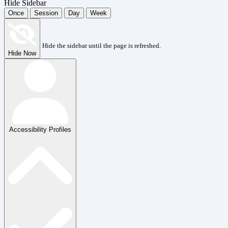
Hide Sidebar
Once
Session
Day
Week
Hide the sidebar until the page is refreshed.
Hide Now
Accessibility Profiles