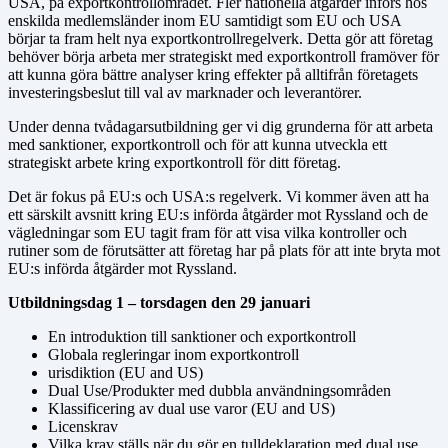
USA, på exportkontrollområdet. Fler nationella åtgärder införs hos
enskilda medlemsländer inom EU samtidigt som EU och USA
börjar ta fram helt nya exportkontrollregelverk. Detta gör att företag
behöver börja arbeta mer strategiskt med exportkontroll framöver för
att kunna göra bättre analyser kring effekter på alltifrån företagets
investeringsbeslut till val av marknader och leverantörer.
Under denna tvådagarsutbildning ger vi dig grunderna för att arbeta
med sanktioner, exportkontroll och för att kunna utveckla ett
strategiskt arbete kring exportkontroll för ditt företag.
Det är fokus på EU:s och USA:s regelverk. Vi kommer även att ha
ett särskilt avsnitt kring EU:s införda åtgärder mot Ryssland och de
vägledningar som EU tagit fram för att visa vilka kontroller och
rutiner som de förutsätter att företag har på plats för att inte bryta mot
EU:s införda åtgärder mot Ryssland.
Utbildningsdag 1 – torsdagen den 29 januari
En introduktion till sanktioner och exportkontroll
Globala regleringar inom exportkontroll
urisdiktion (EU and US)
Dual Use/Produkter med dubbla användningsområden
Klassificering av dual use varor (EU and US)
Licenskrav
Vilka krav ställs när du gör en tulldeklaration med dual use