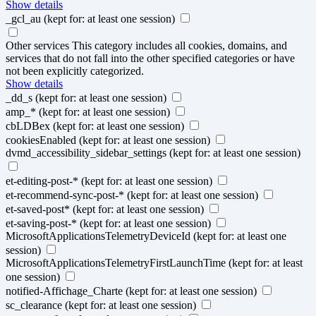
Show details
_gcl_au
(kept for: at least one session)
Other services
This category includes all cookies, domains, and
services that do not fall into the other specified categories or have
not been explicitly categorized.
Show details
_dd_s
(kept for: at least one session)
amp_*
(kept for: at least one session)
cbLDBex
(kept for: at least one session)
cookiesEnabled
(kept for: at least one session)
dvmd_accessibility_sidebar_settings
(kept for: at least one session)
et-editing-post-*
(kept for: at least one session)
et-recommend-sync-post-*
(kept for: at least one session)
et-saved-post*
(kept for: at least one session)
et-saving-post-*
(kept for: at least one session)
MicrosoftApplicationsTelemetryDeviceId
(kept for: at least one
session)
MicrosoftApplicationsTelemetryFirstLaunchTime
(kept for: at least
one session)
notified-Affichage_Charte
(kept for: at least one session)
sc_clearance
(kept for: at least one session)