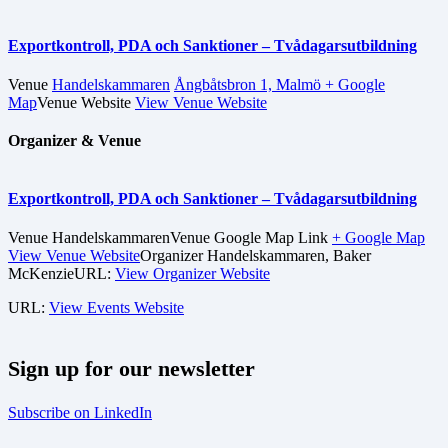
Exportkontroll, PDA och Sanktioner – Tvådagarsutbildning
Venue
Handelskammaren
Ångbåtsbron 1, Malmö
+ Google
Map
Venue Website
View Venue Website
Organizer & Venue
Exportkontroll, PDA och Sanktioner – Tvådagarsutbildning
Venue
Handelskammaren
Venue Google Map Link
+ Google Map
View Venue Website
Organizer
Handelskammaren, Baker
McKenzie
URL:
View Organizer Website
URL:
View Events Website
Sign up for our newsletter
Subscribe on LinkedIn