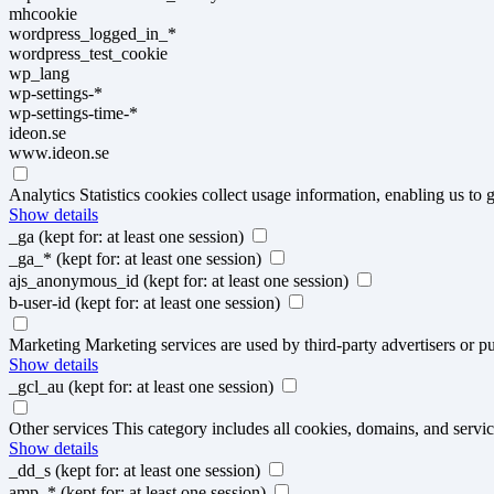
mhcookie
wordpress_logged_in_*
wordpress_test_cookie
wp_lang
wp-settings-*
wp-settings-time-*
ideon.se
www.ideon.se
Analytics
Statistics cookies collect usage information, enabling us to g
Show details
_ga
(kept for: at least one session)
_ga_*
(kept for: at least one session)
ajs_anonymous_id
(kept for: at least one session)
b-user-id
(kept for: at least one session)
Marketing
Marketing services are used by third-party advertisers or pu
Show details
_gcl_au
(kept for: at least one session)
Other services
This category includes all cookies, domains, and service
Show details
_dd_s
(kept for: at least one session)
amp_*
(kept for: at least one session)