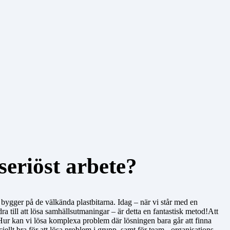
eriöst arbete?
ygger på de välkända plastbitarna. Idag – när vi står med en
a till att lösa samhällsutmaningar – är detta en fantastisk metod!Att
Hur kan vi lösa komplexa problem där lösningen bara går att finna
llt bra för att lösa problem i grupp, samt för team-, organisations-