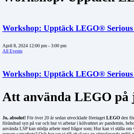
Workshop: Upptäck LEGO® Serious
April 8, 2024
12:00 pm
- 3:00 pm
All Events
Workshop: Upptäck LEGO® Serious
Att använda LEGO på jo
Jo, absolut!
För över 20 år sedan utvecklade företaget
LEGO
den fö
förändrad syn på var och hur vi arbetar i kölvattnet av pandemin, behov
använda LSP kan stödja arbete med frågor som; Hur kan vi ställa om vå
genom samarbete? Och hur ser vi till att skapa en stimulerande miljö m