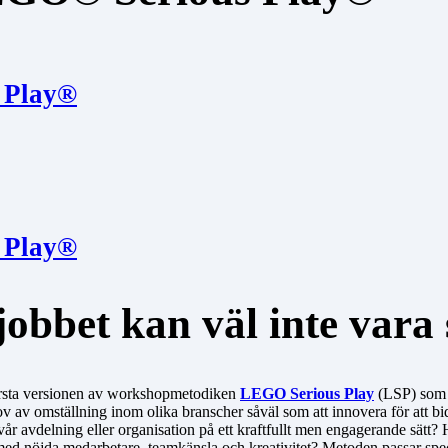
 Play®
 Play®
bbet kan väl inte vara s
rsta versionen av workshopmetodiken
LEGO Serious Play
(LSP) som b
 av omställning inom olika branscher såväl som att innovera för att bidr
r avdelning eller organisation på ett kraftfullt men engagerande sätt? 
ed nöjda medarbetare, teamkänsla och kreativitet? Metoden passar specie