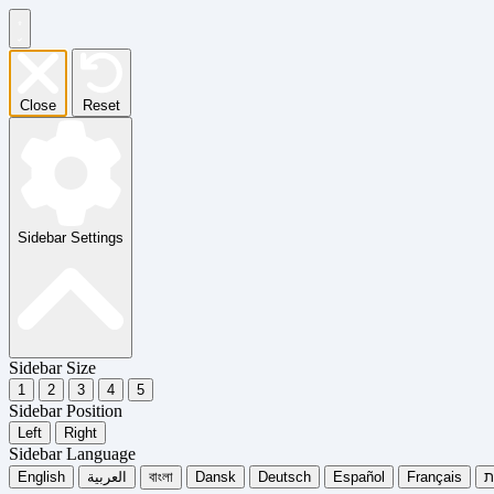
Close
Reset
Sidebar Settings
Sidebar Size
1
2
3
4
5
Sidebar Position
Left
Right
Sidebar Language
English
العربية
বাংলা
Dansk
Deutsch
Español
Français
ית