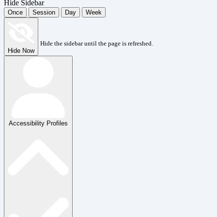
Hide Sidebar
Once
Session
Day
Week
Hide the sidebar until the page is refreshed.
Hide Now
Accessibility Profiles